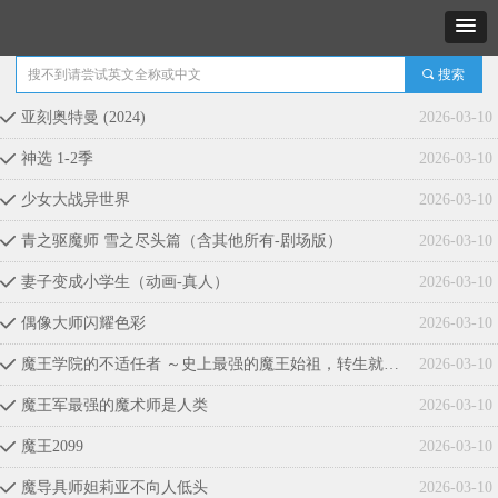
끠
搜索
亚刻奥特曼 (2024)
2026-03-10
끳
神选 1-2季
2026-03-10
끳
少女大战异世界
2026-03-10
끳
青之驱魔师 雪之尽头篇（含其他所有-剧场版）
2026-03-10
끳
妻子变成小学生（动画-真人）
2026-03-10
끳
偶像大师闪耀色彩
2026-03-10
끳
魔王学院的不适任者 ～史上最强的魔王始祖，转生就读子孙们的学校～
2026-03-10
끳
魔王军最强的魔术师是人类
2026-03-10
끳
魔王2099
2026-03-10
끳
魔导具师妲莉亚不向人低头
2026-03-10
끳