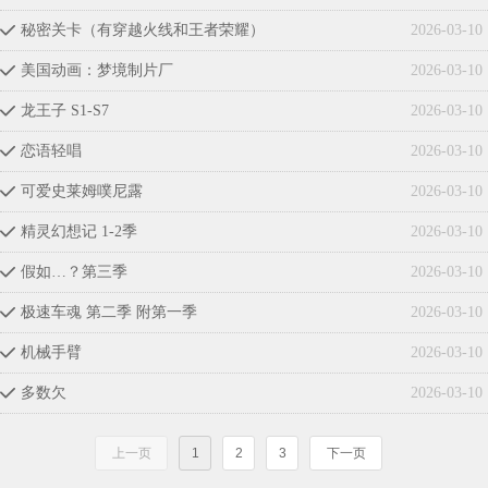
秘密关卡（有穿越火线和王者荣耀）
2026-03-10
끳
美国动画：梦境制片厂
2026-03-10
끳
龙王子 S1-S7
2026-03-10
끳
恋语轻唱
2026-03-10
끳
可爱史莱姆噗尼露
2026-03-10
끳
精灵幻想记 1-2季
2026-03-10
끳
假如…？第三季
2026-03-10
끳
极速车魂 第二季 附第一季
2026-03-10
끳
机械手臂
2026-03-10
끳
多数欠
2026-03-10
끳
上一页
1
2
3
下一页